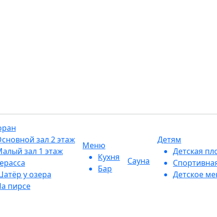
Голубые Озёра 1
оран
сновной зал 2 этаж
Детям
Меню
алый зал 1 этаж
Детская пл
Кухня
Сауна
ерасса
Спортивна
Бар
атёр у озера
Детское м
а пирсе