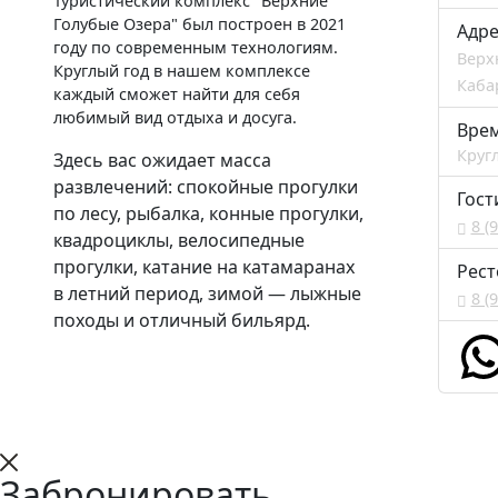
Туристический комплекс "Верхние
Голубые Озера" был построен в 2021
Адре
году по современным технологиям.
Верх
Круглый год в нашем комплексе
Каба
каждый сможет найти для себя
любимый вид отдыха и досуга.
Вре
Круг
Здесь вас ожидает масса
развлечений: спокойные прогулки
Гост
по лесу, рыбалка, конные прогулки,
8 (
квадроциклы, велосипедные
прогулки, катание на катамаранах
Рест
в летний период, зимой — лыжные
8 (
походы и отличный бильярд.
Забронировать