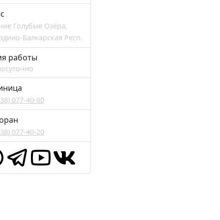
с
ние Голубые Озёра,
рдино-Балкарская Респ.
мя работы
лосуточно
иница
938) 077-40-80
оран
938) 077-40-20