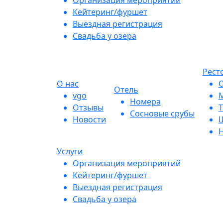
Организация мероприятий
Кейтеринг/фуршет
Выездная регистрация
Свадьба у озера
Рест
О нас
О
Отель
vgo
М
Номера
Отзывы
Т
Сосновые срубы
Новости
Ш
Н
Услуги
Организация мероприятий
Кейтеринг/фуршет
Выездная регистрация
Свадьба у озера