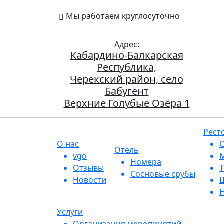
Мы работаем круглосуточно
Верхние 
Адрес:
Кабардино-Балкарская
Республика,
Черекский район, село
Бабугент
Верхние Голубые Озёра 1
Рест
О нас
О
Отель
vgo
М
Номера
Отзывы
Т
Сосновые срубы
Новости
Ш
Н
Услуги