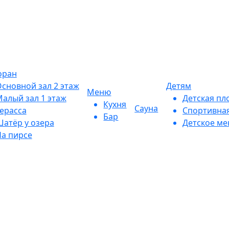
оран
сновной зал 2 этаж
Детям
Меню
алый зал 1 этаж
Детская пл
Кухня
Сауна
ерасса
Спортивна
Бар
атёр у озера
Детское м
а пирсе