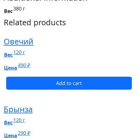
380 г
Вес
Related products
Овечий
120 г
Вес
490
₽
Цена
Add to cart
Брынза
120 г
Вес
290
₽
Цена