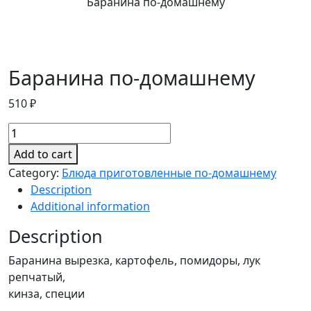
Баранина по-домашнему
Баранина по-домашнему
510
₽
Баранина
по-
Add to cart
домашнему
Category:
Блюда приготовленные по-домашнему
quantity
Description
Additional information
Description
Баранина вырезка, картофель, помидоры, лук
репчатый,
кинза, специи