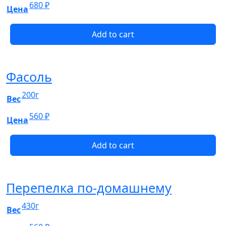
680
₽
Цена
Add to cart
Фасоль
200г
Вес
560
₽
Цена
Add to cart
Перепелка по-домашнему
430г
Вес