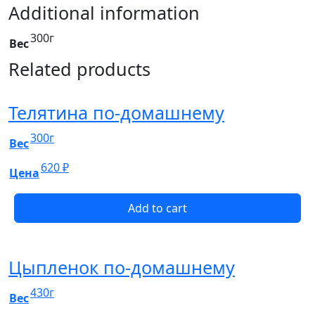
Additional information
300г
Вес
Related products
Телятина по-домашнему
300г
Вес
620
₽
Цена
Add to cart
Цыпленок по-домашнему
430г
Вес