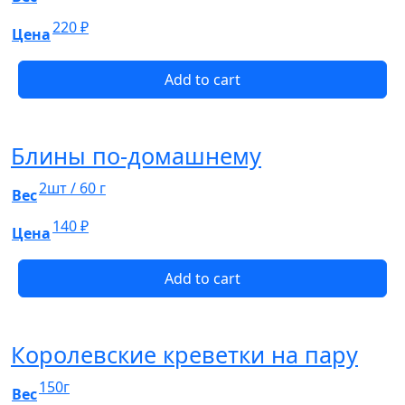
220
₽
Цена
Add to cart
Блины по-домашнему
2шт / 60 г
Вес
140
₽
Цена
Add to cart
Королевские креветки на пару
150г
Вес