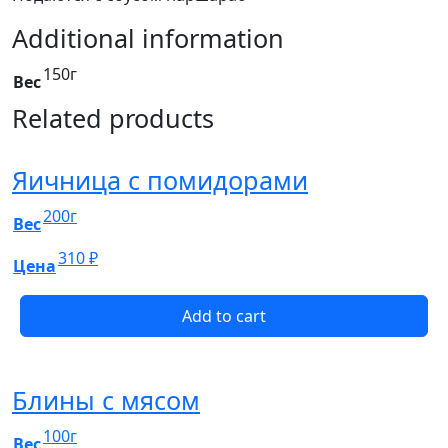
Additional information
150г
Вес
Related products
Яичница с помидорами
200г
Вес
310
₽
Цена
Add to cart
Блины с мясом
100г
Вес