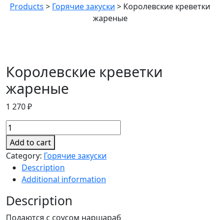
Products
>
Горячие закуски
>
Королевские креветки
жареные
Королевские креветки
жареные
1 270
₽
Королевские
креветки
Add to cart
жареные
Category:
Горячие закуски
quantity
Description
Additional information
Description
Подаются с соусом наршараб