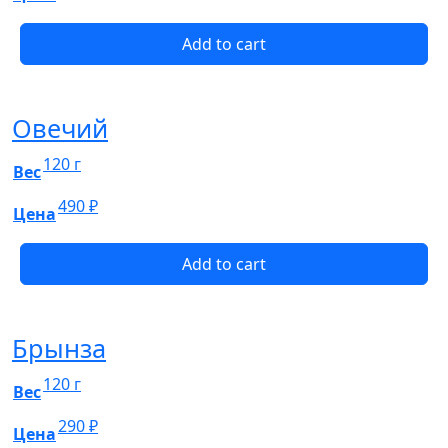
Add to cart
Овечий
120 г
Вес
490
₽
Цена
Add to cart
Брынза
120 г
Вес
290
₽
Цена