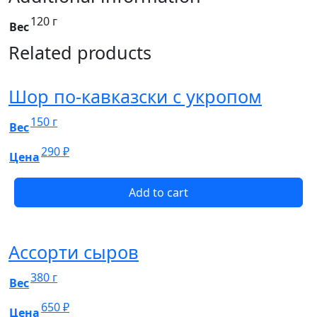
120 г
Вес
Related products
Шор по-кавказски с укропом
150 г
Вес
290
₽
Цена
Add to cart
Ассорти сыров
380 г
Вес
650
₽
Цена