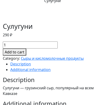
Сулугуни
Сулугуни
290
₽
Сулугуни
quantity
Add to cart
Category:
Сыры и кисломолочные продукты
Description
Additional information
Description
Сулугуни — грузинский сыр, популярный на всем
Кавказе
Additional information