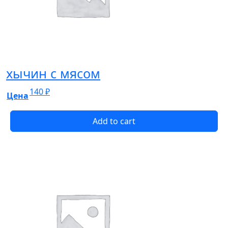
хычин с мясом
140
₽
Цена
Add to cart