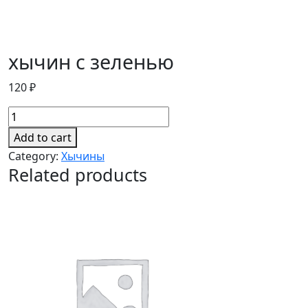
хычин с зеленью
120
₽
хычин
с
Add to cart
зеленью
Category:
Хычины
quantity
Related products