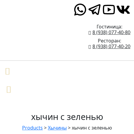
Верхние Голубые Озёра 1
Гостиница:
8 (938) 077-40-80
Ресторан:
8 (938) 077-40-20
хычин с зеленью
Products
>
Хычины
>
хычин с зеленью