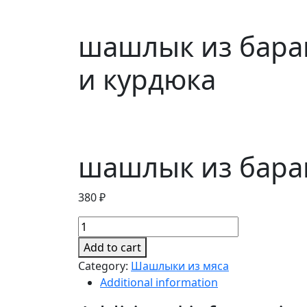
шашлык из бара
и курдюка
шашлык из бара
380
₽
шашлык
из
Add to cart
бараньей
Category:
Шашлыки из мяса
печени
Additional information
и
курдюка