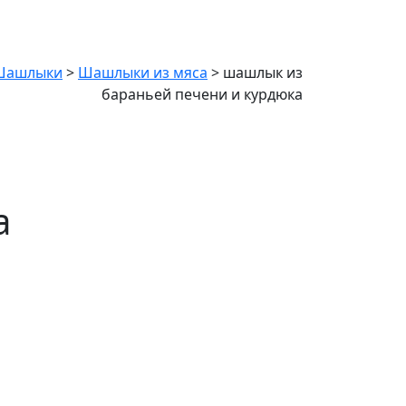
Шашлыки
>
Шашлыки из мяса
>
шашлык из
бараньей печени и курдюка
а