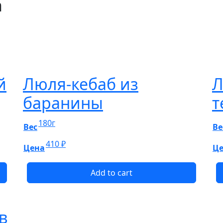
n
й
Люля-кебаб из
Л
баранины
т
180г
Вес
Ве
410
₽
Цена
Ц
Add to cart
в