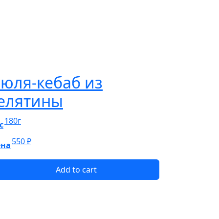
юля-кебаб из
елятины
180г
с
550
₽
ена
Add to cart