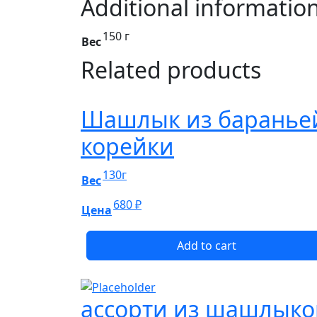
Additional informatio
quantity
150 г
Вес
Related products
Шашлык из баранье
корейки
130г
Вес
680
₽
Цена
Add to cart
ассорти из шашлыко