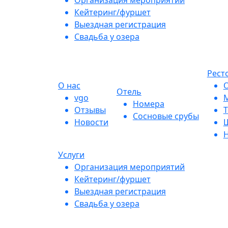
Организация мероприятий
Кейтеринг/фуршет
Выездная регистрация
Свадьба у озера
Рест
О нас
О
Отель
vgo
М
Номера
Отзывы
Т
Сосновые срубы
Новости
Ш
Н
Услуги
Организация мероприятий
Кейтеринг/фуршет
Выездная регистрация
Свадьба у озера