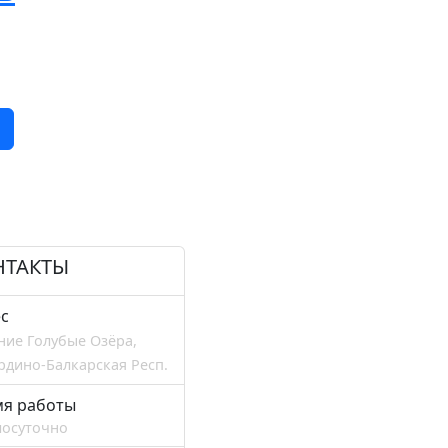
НТАКТЫ
с
ние Голубые Озёра,
рдино-Балкарская Респ.
мя работы
лосуточно