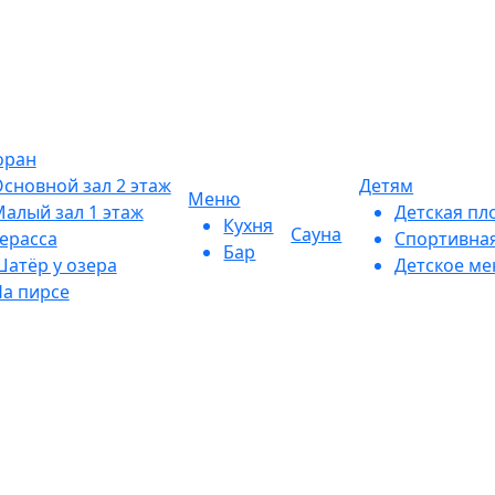
оран
сновной зал 2 этаж
Детям
Меню
алый зал 1 этаж
Детская пл
Кухня
Сауна
ерасса
Спортивна
Бар
атёр у озера
Детское м
а пирсе