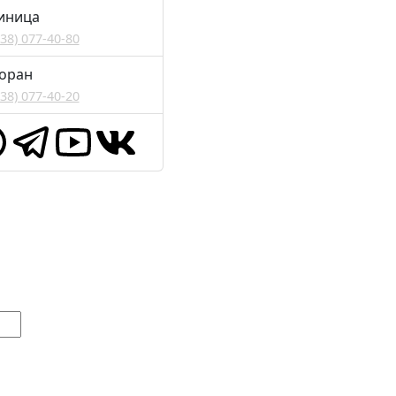
иница
938) 077-40-80
оран
938) 077-40-20