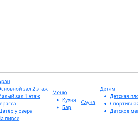
Голубые Озёра 1
оран
сновной зал 2 этаж
Детям
Меню
алый зал 1 этаж
Детская пл
Кухня
Сауна
ерасса
Спортивна
Бар
атёр у озера
Детское м
а пирсе