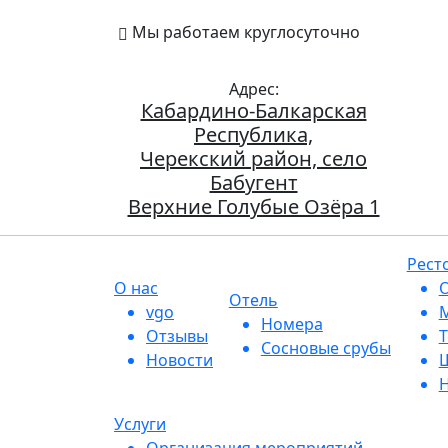
Мы работаем круглосуточно
Верхние 
Адрес:
Кабардино-Балкарская
Республика,
Черекский район, село
Бабугент
Верхние Голубые Озёра 1
Рест
О нас
О
Отель
vgo
М
Номера
Отзывы
Т
Сосновые срубы
Новости
Ш
Н
Услуги