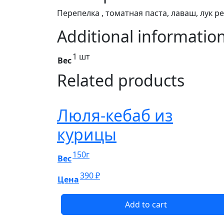
Перепелка , томатная паста, лаваш, лук р
Additional informatio
1 шт
Вес
Related products
Люля-кебаб из
курицы
150г
Вес
390
₽
Цена
Add to cart