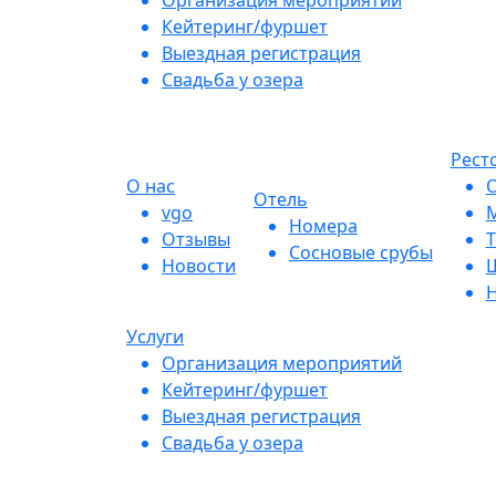
Организация мероприятий
Кейтеринг/фуршет
Выездная регистрация
Свадьба у озера
Рест
О нас
О
Отель
vgo
М
Номера
Отзывы
Т
Сосновые срубы
Новости
Ш
Н
Услуги
Организация мероприятий
Кейтеринг/фуршет
Выездная регистрация
Свадьба у озера