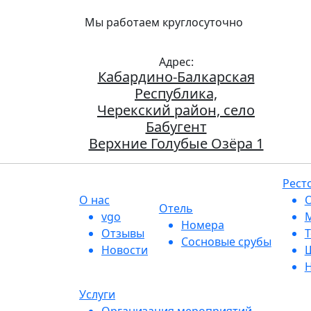
Мы работаем круглосуточно
Верхние Го
Адрес:
Кабардино-Балкарская
Республика,
Черекский район, село
Бабугент
Верхние Голубые Озёра 1
Рест
О нас
О
Отель
vgo
М
Номера
Отзывы
Т
Сосновые срубы
Новости
Ш
Н
Услуги