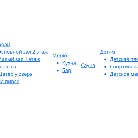
оран
сновной зал 2 этаж
Детям
Меню
алый зал 1 этаж
Детская пл
Кухня
Сауна
ерасса
Спортивна
Бар
атёр у озера
Детское м
а пирсе