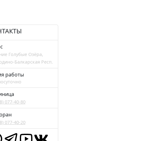
НТАКТЫ
с
ние Голубые Озёра,
рдино-Балкарская Респ.
мя работы
лосуточно
иница
38) 077-40-80
оран
38) 077-40-20