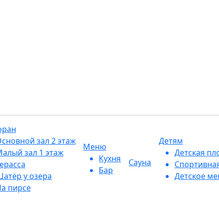
лубые Озёра 1
оран
сновной зал 2 этаж
Детям
Меню
алый зал 1 этаж
Детская пл
Кухня
Сауна
ерасса
Спортивна
Бар
атёр у озера
Детское м
а пирсе