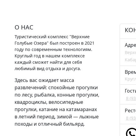
О НАС
КО
Туристический комплекс "Верхние
Голубые Озера" был построен в 2021
Адре
году по современным технологиям.
Верх
Круглый год в нашем комплексе
Каба
каждый сможет найти для себя
любимый вид отдыха и досуга.
Вре
Круг
Здесь вас ожидает масса
развлечений: спокойные прогулки
Гост
по лесу, рыбалка, конные прогулки,
8 (9
квадроциклы, велосипедные
прогулки, катание на катамаранах
Рест
в летний период, зимой — лыжные
8 (9
походы и отличный бильярд.