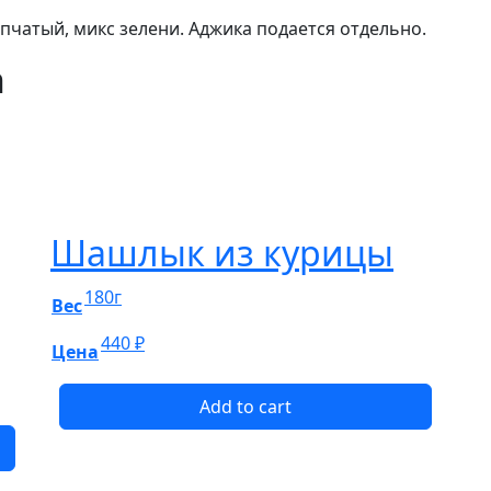
епчатый, микс зелени. Аджика подается отдельно.
n
Шашлык из курицы
180г
Вес
440
₽
Цена
Add to cart